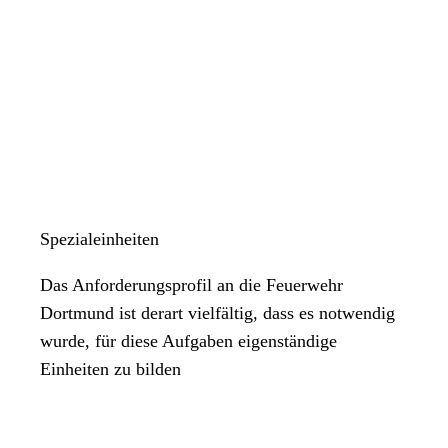
Uneingeschränkte gesundheitliche Eignung für Fahr-, Steuer-
und Überwachungstätigkeiten sowie Tätigkeiten mit
Infektionsgefährdung. Die ärztliche Untersuchung erfolgt vor
der Einstellung durch eine*n von der Stadt Dortmund
beauftragte*n Arbeitsmediziner*in.
Bereitschaft zu weiteren Fortbildungen, insbesondere als
Notfallsanitäter*in
Soweit Sie in weiterer Entfernung von Dortmund wohnen, beachten
Sie bitte: Bei einer Einstellung wird Ihre Bereitschaft vorausgesetzt,
Spezialeinheiten
Ihren Wohnsitz nach Dortmund bzw. in die unmittelbare Umgebung
Das Anforderungsprofil an die Feuerwehr
der Stadt zu verlegen.
Dortmund ist derart vielfältig, dass es notwendig
wurde, für diese Aufgaben eigenständige
Einheiten zu bilden