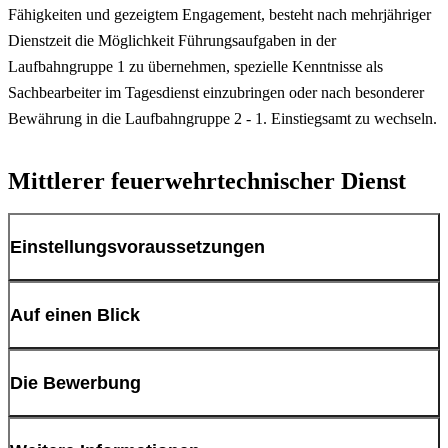
Fähigkeiten und gezeigtem Engagement, besteht nach mehrjähriger
Dienstzeit die Möglichkeit Führungsaufgaben in der
Laufbahngruppe 1 zu übernehmen, spezielle Kenntnisse als
Sachbearbeiter im Tagesdienst einzubringen oder nach besonderer
Bewährung in die Laufbahngruppe 2 - 1. Einstiegsamt zu wechseln.
Mittlerer feuerwehrtechnischer Dienst
Einstellungsvoraussetzungen
Bevor Sie sich formal um eine Ausbildung bei der Berufsfeuerwehr
Auf einen Blick
Dortmund bewerben, sollten Sie sich über ihre spätere Aufgabe im
Klaren sein. Als Mitarbeiter*in im Einsatzdienst leisten Sie auch an
Neben der Bereitschaft Schichtdienst zu leisten, hohe körperliche
Die Bewerbung
Wochenenden und Feiertagen Dienst in 24-Stunden-Schichten. Sie
und psychische Belastungen auszuhalten, sind folgende
werden im Brandschutz und der Hilfeleistung, in der Regel auf den
Einstellungsvoraussetzungen zu erfüllen:
Fahrzeugen eines Löschzuges, und im Rettungsdienst eingesetzt.
Wenn Sie die geforderten Voraussetzungen erfüllen und sich dazu