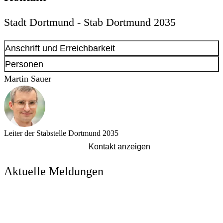
Stadt Dortmund - Stab Dortmund 2035
Anschrift und Erreichbarkeit
Kontakt anzeigen
Personen
Anschrift
Martin Sauer
Westenhellweg
75-77
44137
Dortmund
Leiter der Stabstelle Dortmund 2035
Kontakt anzeigen
Aktuelle Meldungen