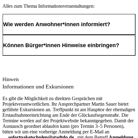
Bei Abbruch- und Erdarbeiten kann es insbesondere während
Alles zum Thema Informationsveranstaltungen:
längerer Trocken- und Hitzeperioden zu Staubentwicklung
kommen. Ein Teil des Staubs entsteht nicht unmittelbar durch die
Arbeiten selbst, sondern durch Verwehungen auf trockenen
Wie werden Anwohner*innen informiert?
Bodenflächen.
Die Baustelle wird entsprechend der Vorschriften bewässert. Eine
Die Stadt Dortmund informiert fortlaufend über:
vollständige Unterbindung der Staubentwicklung würde jedoch eine
Können Bürger*innen Hinweise einbringen?
flächendeckende Bewässerung aller trockenen Bereiche erfordern.
die Projekt-Website,
Dies wäre mit einem sehr hohen Wasserverbrauch verbunden und ist
Pressemitteilungen,
unter ökologischen Gesichtspunkten nicht verhältnismäßig.
Ja. Hinweise und Anregungen aus der Nachbarschaft können
direkte Anwohner*inneninformationen,
eingebracht werden.
Informationsveranstaltungen- und Dialogformate,
Die Stadt Dortmund beobachtet die Situation fortlaufend gemeinsam
politische Gremien.
mit der Bauleitung. Sofern es die Witterung oder das Baugeschehen
Hinweis
erforderlich machen, können zusätzliche Maßnahmen –
Informationen und Exkursionen
beispielsweise die Bewässerung von Fahrwegen – veranlasst
werden.
Es gibt die Möglichkeit zu direkten Gesprächen mit
Unabhängig davon unterliegt die Baustelle den gesetzlichen
Projektverantwortlichen. Ihr Ansprechpartner Martin Sauer bietet
Arbeitsschutzvorgaben. Die zuständige Berufsgenossenschaft führt
geführte Exkursionen an. Treffpunkt ist am Haupttor der ehemaligen
im Rahmen ihrer Aufgaben Kontrollen durch. Darüber hinaus
Erstaufnahmeeinrichtung am Ende der Glückaufsegenstraße. Die
überprüft die Stadt Dortmund die Situation regelmäßig und geht
Termine werden auf der Projektwebsite bekanntgegeben. Damit der
Hinweisen auf Veränderungen nach.
Austausch geordnet ablaufen kann (pro Termin 3–5 Personen),
bitten wir um eine vorherige Anmeldung per E-Mail an
sofortpaketschulen@stadtdo.de
mit dem Betreff
Anmeldung