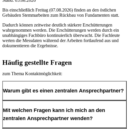
Stand: 05.08.2026
Bis einschließlich Freitag (07.08.2026) finden an den östlichen
Gebäuden Stemmarbeiten zum Rückbau von Fundamenten statt.
Dadurch können zeitweise deutlich stärkere Erschütterungen
wahrgenommen werden. Die Erschütterungen werden durch ein
unabhängiges Fachbüro kontinuierlich überwacht. Die Fachleute
werten die Messdaten während der Arbeiten fortlaufend aus und
dokumentieren die Ergebnisse.
Häufig gestellte Fragen
zum Thema Kontaktmöglichkeit:
Warum gibt es einen zentralen Ansprechpartner?
Der zentrale Ansprechpartner ist Ihre erste Anlaufstelle für Fragen
Mit welchen Fragen kann ich mich an den
und Hinweise zum Schulstandort Hacheney.
zentralen Ansprechpartner wenden?
Er unterstützt insbesondere dabei,