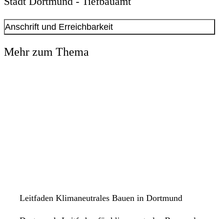
Stadt Dortmund - Tiefbauamt
Anschrift und Erreichbarkeit
Kontakt anzeigen
Mehr zum Thema
Anschrift
Königswall
14
44137
Dortmund
Leitfaden Klimaneutrales Bauen in Dortmund