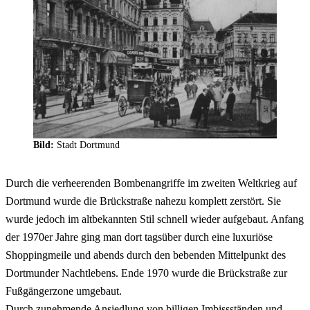
Gesellschaft, machte sich nach 1900 vor allem in der Brückstraße
in der Stadt. In der Folge boomte der Bau von Hotels, teilweise mit
bemerkbar. Neben Läden, die Luxusgüter anboten, waren es
luxuriöser Ausstattung.
Theater, Varietés und vor allem die neu aufkommenden Kinos.
Alleine auf der Brückstraße befanden sich bis zum ersten Weltkrieg
fünf von vierzehn Kinos im gesamten Stadtgebiet. Das
Brückstraßenviertel wurde zunehmend zur Vergnügungsmeile.
Bild:
Stadt Dortmund
Durch die verheerenden Bombenangriffe im zweiten Weltkrieg auf
Dortmund wurde die Brückstraße nahezu komplett zerstört. Sie
wurde jedoch im altbekannten Stil schnell wieder aufgebaut. Anfang
der 1970er Jahre ging man dort tagsüber durch eine luxuriöse
Shoppingmeile und abends durch den bebenden Mittelpunkt des
Dortmunder Nachtlebens. Ende 1970 wurde die Brückstraße zur
Fußgängerzone umgebaut.
Durch zunehmende Ansiedlung von billigen Imbissständen und