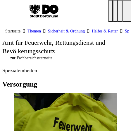
Startseite
Themen
Sicherheit & Ordnung
Helfer & Retter
Spe
Amt für Feuerwehr, Rettungsdienst und
Bevölkerungsschutz
zur Fachbereichsstartseite
Spezialeinheiten
Versorgung